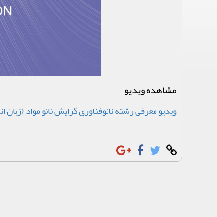
مشاهده ویدیو
ویدیو معرفی رشته نانوفناوری گرایش نانو مواد (زبان ا