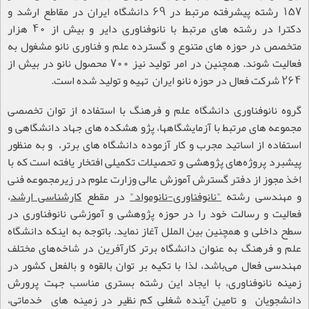
157 رشته پیشرفته مرتبط در 69 دانشگاه ایران در مقاطع ارشد و
دکترا در رشته های مرتبط با نانوفناوری دایر و بیش از 40 هزار
متخصص در حوزه های متنوع و گسترده علم و فناوری نانو مشغول به
فعالیت شوند. همچنین در امر تولید نیز 700 محصول نانو در بیش از
264 شرکت فعال در حوزه نانو ایران تهیه و تولید شده است.
گروه نانوفناوری دانشگاه علم و فرهنگ با استفاده از توان تخصصی
مجموعه های مرتبط با آزمایشگاهها، پژو هشکده های جهاد دانشگاهی و
استفاده از اساتید مجرب و کار آزموده دانشگاه های برتر، و به منظور
پیشبرد پروژه‌های پژوهشی و تحصیلات تکمیلی افتخار یافته است که با
اخذ مجوز از دفتر گسترش آموزش عالی وزارت علوم در زیرمجموعه فنی
و مهندسی رشته
"نانوفناوری-نانومواد"
در مقطع
کارشناسی ارشد
،
فعالیت و رسالت خود را در حوزه پژوهشی و آموزشی نانوفناوری در
سطح داخلی و همچنین بین الملل آغاز نماید. باتوجه به اینکه دانشگاه
علم و فرهنگ به عنوان دانشگاه برتر کارآفرین در شاخه‌های مختلف
مهندسی فعال می‌باشد، لذا با تکیه بر توان بالقوه و بالفعل کشور در
زمینه نانوفناوری، با ایجاد این رشته بستری مناسب جهت پرورش
دانشجویان و تامین آینده شغلی کم نظیر در زمینه های خدماتی،